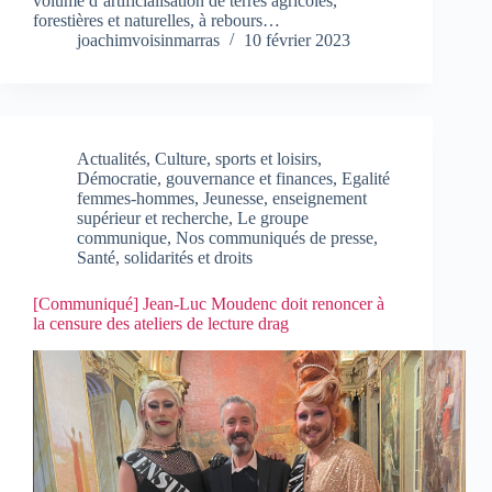
volume d’artificialisation de terres agricoles,
forestières et naturelles, à rebours…
joachimvoisinmarras
10 février 2023
Actualités
,
Culture, sports et loisirs
,
Démocratie, gouvernance et finances
,
Egalité
femmes-hommes
,
Jeunesse, enseignement
supérieur et recherche
,
Le groupe
communique
,
Nos communiqués de presse
,
Santé, solidarités et droits
[Communiqué] Jean-Luc Moudenc doit renoncer à
la censure des ateliers de lecture drag