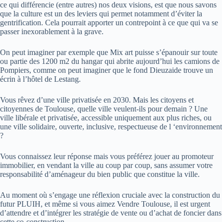
ce qui différencie (entre autres) nos deux visions, est que nous savons
que la culture est un des leviers qui permet notamment d’éviter la
gentrification. Cela pourrait apporter un contrepoint à ce que qui va se
passer inexorablement à la grave.
On peut imaginer par exemple que Mix art puisse s’épanouir sur toute
ou partie des 1200 m2 du hangar qui abrite aujourd’hui les camions de
Pompiers, comme on peut imaginer que le fond Dieuzaide trouve un
écrin à l’hôtel de Lestang.
Vous rêvez d’une ville privatisée en 2030. Mais les citoyens et
citoyennes de Toulouse, quelle ville veulent-ils pour demain ? Une
ville libérale et privatisée, accessible uniquement aux plus riches, ou
une ville solidaire, ouverte, inclusive, respectueuse de l ‘environnement
?
Vous connaissez leur réponse mais vous préférez jouer au promoteur
immobilier, en vendant la ville au coup par coup, sans assumer votre
responsabilité d’aménageur du bien public que constitue la ville.
Au moment où s’engage une réflexion cruciale avec la construction du
futur PLUIH, et même si vous aimez Vendre Toulouse, il est urgent
d’attendre et d’intégrer les stratégie de vente ou d’achat de foncier dans
cette co-construction.