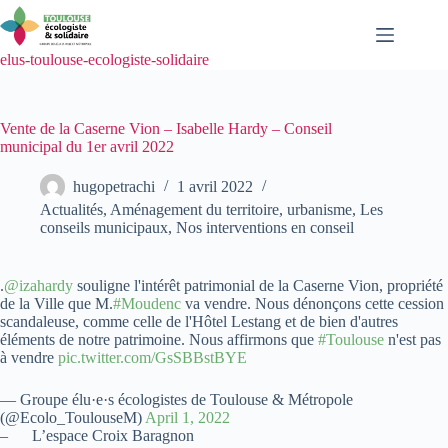
Passer
au
contenu
elus-toulouse-ecologiste-solidaire
Vente de la Caserne Vion – Isabelle Hardy – Conseil
municipal du 1er avril 2022
hugopetrachi
1 avril 2022
Actualités
,
Aménagement du territoire, urbanisme
,
Les
conseils municipaux
,
Nos interventions en conseil
.
@izahardy
souligne l'intérêt patrimonial de la Caserne Vion, propriété
de la Ville que M.
#Moudenc
va vendre. Nous dénonçons cette cession
scandaleuse, comme celle de l'Hôtel Lestang et de bien d'autres
éléments de notre patrimoine. Nous affirmons que
#Toulouse
n'est pas
à vendre
pic.twitter.com/GsSBBstBYE
— Groupe élu·e·s écologistes de Toulouse & Métropole
(@Ecolo_ToulouseM)
April 1, 2022
– L’espace Croix Baragnon