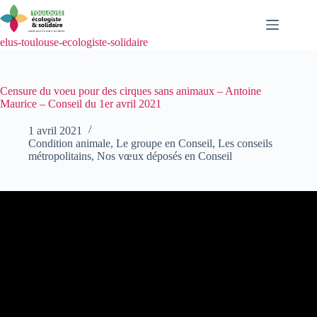
Passer
au
contenu
elus-toulouse-ecologiste-solidaire
Censure du voeu pour des cirques sans animaux – Antoine
Maurice – Conseil du 1er avril 2021
1 avril 2021
Condition animale
,
Le groupe en Conseil
,
Les conseils
métropolitains
,
Nos vœux déposés en Conseil